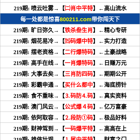
219期:
喷云吐雾→【
㈡肖中平特
】←高山流水
每一处都是惊喜
800211.com
带你闯天下
219期:
旷日弥久→【
铁杀叁生肖
】←精心专研
219期:
烟花易冷→【
⒂码爆中特
】←实力打造
219期:
摆老资格→【
二行爆特码
】←土豪战略
219期:
高手在线→【
一肖爆特码
】←日赚万元
219期:
大事去矣→【
三肖防四码
】←期期公开
219期:
彩霸申通→【
买什么都中
】←海底捞针
219期:
食不重味→【
⒊码防⒋码
】←真实资料
219期:
澳门风云→【
公式爆４码
】←亿万富豪
219期:
依阿取容→【
⒉段防①码
】←极品好料
219期:
财神驾到→【
一码爆平特
】←高高在上
219期:
雄伟壮观→【
⒈尾中平特
】←财富之门