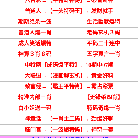
六合彩→【平特财神诗】←必备财神
曾道人→【一头特码王】←发财就手
期期绝杀一波
生活幽默爆特
曾道人爆一肖
老码玄机３码
成人笑话爆特
平码三十连中
神算３肖８码
五字真言一肖
中特网【成语爆平特】←10期中07期
大联盟→【漫画解玄机】←黄金好料
致富经→【霸王平特肖】←霸占彩票
精准内部三肖
【无错杀四肖】
白小姐送一码
特码奇缘一肖
神童话→【一肖主二码】←劲爆好聊
临门喜→【一波爆特码】←神奇一幕