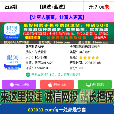
219期
【绿波+蓝波】
开:？00
未
【让穷人暴富，让富人更富】
银河彩票APP
全国彩民首选彩票软件
授权：免费软件
类型：国产软件
大小：10.49MB
星级：
来源：銀河GALAXY
更新时间：2025.02.05
环境：Android/iOS
评分：9.9
已向本站押付1亿，请大家放心投注！
Android版
iPhone版
访问官网
833033.com
每一处都是惊喜