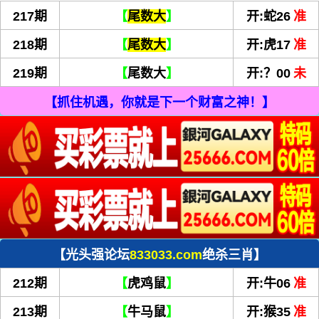
217期
【
尾数大
】
开:蛇26
准
218期
【
尾数大
】
开:虎17
准
219期
【
尾数大
】
开:？00
未
【抓住机遇，你就是下一个财富之神！】
【光头强论坛
833033.com
绝杀三肖】
212期
【
虎鸡鼠
】
开:牛06
准
213期
【
牛马鼠
】
开:猴35
准