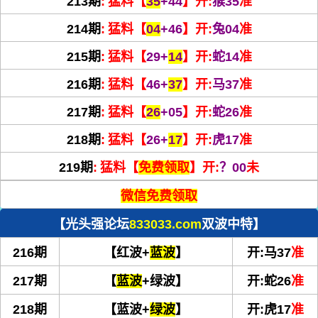
213期
:
猛料【
35
+44
】开:
猴35
准
214期
:
猛料【
04
+46
】开:
兔04
准
215期
:
猛料【
29+
14
】开:
蛇14
准
216期
:
猛料【
46+
37
】开:
马37
准
217期
:
猛料【
26
+05
】开:
蛇26
准
218期
:
猛料【
26+
17
】开:
虎17
准
219期
:
猛料【
免费领取
】开:
？00
未
微信免费领取
【光头强论坛
833033.com
双波中特】
216期
【红波+
蓝波
】
开:马37
准
217期
【
蓝波
+绿波】
开:蛇26
准
218期
【蓝波+
绿波
】
开:虎17
准