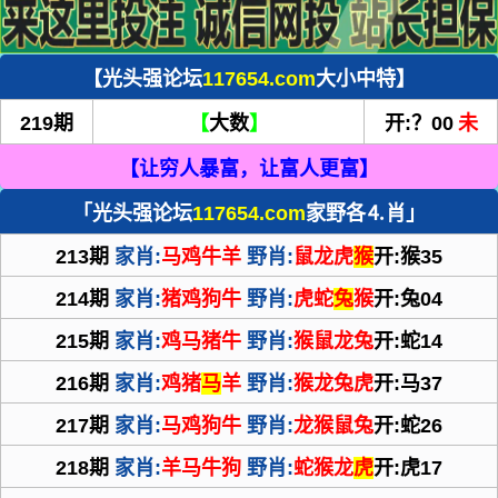
【光头强论坛
117654.com
大小中特】
219期
【
大数
】
开:？00
未
【让穷人暴富，让富人更富】
「光头强论坛
117654.com
家野各⒋肖」
213期
家肖:
马鸡牛羊
野肖:
鼠龙虎
猴
开:
猴35
214期
家肖:
猪鸡狗牛
野肖:
虎蛇
兔
猴
开:
兔04
215期
家肖:
鸡马猪牛
野肖:
猴鼠龙兔
开:
蛇14
216期
家肖:
鸡猪
马
羊
野肖:
猴龙兔虎
开:
马37
217期
家肖:
马鸡狗牛
野肖:
龙猴鼠兔
开:
蛇26
218期
家肖:
羊马牛狗
野肖:
蛇猴龙
虎
开:
虎17