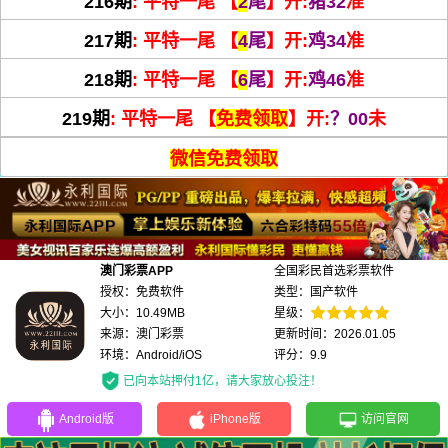
216期
:
平特一尾 【
2
尾
】开:
猪32
准
217期
:
平特一尾 【
4
尾
】开:
鸡34
准
218期
:
平特一尾 【
6
尾
】开:
鸡46
准
219期
:
平特一尾 【
免费领取
】开:
？00
未
微信免费领取
澳门彩票APP
全国彩民首选彩票软件
授权：免费软件
类型：国产软件
大小：10.49MB
星级：
来源：澳门彩票
更新时间：2026.01.05
环境：Android/iOS
评分：9.9
已向本站押付1亿，请大家放心投注！
Android版
iPhone版
访问官网