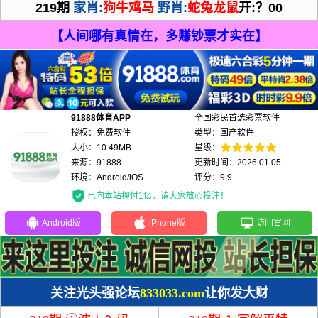
219期
家肖:
狗牛鸡马
野肖:
蛇兔龙鼠
开:
？00
【人间哪有真情在，多赚钞票才实在】
91888体育APP
全国彩民首选彩票软件
授权：免费软件
类型：国产软件
大小：10.49MB
星级：
来源：91888
更新时间：2026.01.05
环境：Android/iOS
评分：9.9
已向本站押付1亿，请大家放心投注！
Android版
iPhone版
访问官网
关注光头强论坛
833033.com
让你发大财