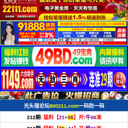
光头强论坛
800211.com
一码防一码
212期
:
猛料【
21+
06
】开:
牛06
准