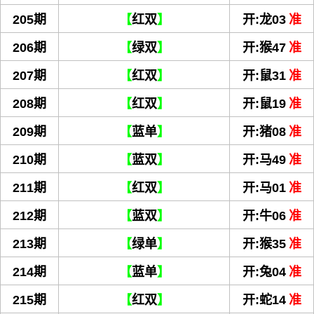
205期
【
红双
】
开:龙03
准
206期
【
绿双
】
开:猴47
准
207期
【
红双
】
开:鼠31
准
208期
【
红双
】
开:鼠19
准
209期
【
蓝单
】
开:猪08
准
210期
【
蓝双
】
开:马49
准
211期
【
红双
】
开:马01
准
212期
【
蓝双
】
开:牛06
准
213期
【
绿单
】
开:猴35
准
214期
【
蓝单
】
开:兔04
准
215期
【
红双
】
开:蛇14
准