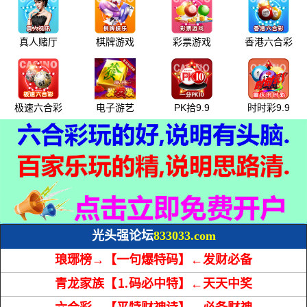
真人赌厅
棋牌游戏
彩票游戏
香港六合彩
极速六合彩
电子游艺
PK拾9.9
时时彩9.9
光头强论坛
833033.com
琅琊榜→【一句爆特码】←发财必备
青龙家族【⒈码必中特】←天天中奖