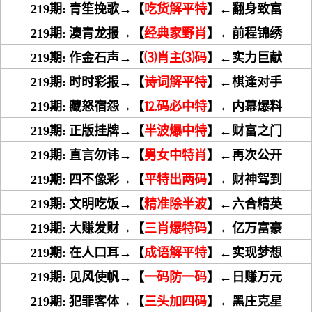
219期:
青笙挽歌→【
吃货解平特
】←翻身致富
219期:
澳青龙报→【
经典家野肖
】←前程锦绣
219期:
作金石声→【
⑶肖主⑶码
】←实力巨献
219期:
时时彩报→【
诗词解平特
】←棋逢对手
219期:
藏怒宿怨→【
⒓码必中特
】←内幕爆料
219期:
正版挂牌→【
半波爆中特
】←财富之门
219期:
直言勿讳→【
男女中特肖
】←再次公开
219期:
四不像彩→【
平特出两码
】←财神驾到
219期:
文明吃饭→【
精准除半波
】←六合精英
219期:
大赚发财→【
三肖爆特码
】←亿万富豪
219期:
在人口耳→【
成语解平特
】←实现梦想
219期:
见风使帆→【
一码防一码
】←日赚万元
219期:
犯罪客体→【
三头加四码
】←黑庄克星