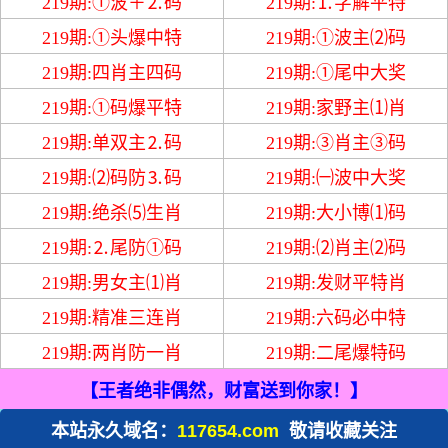
219期:①波＋⒉码
219期:⒈字解平特
219期:①头爆中特
219期:①波主⑵码
219期:四肖主四码
219期:①尾中大奖
219期:①码爆平特
219期:家野主⑴肖
219期:单双主⒉码
219期:③肖主③码
219期:⑵码防⒊码
219期:㈠波中大奖
219期:绝杀⑸生肖
219期:大小博⑴码
219期:⒉尾防①码
219期:⑵肖主⑵码
219期:男女主⑴肖
219期:发财平特肖
219期:精准三连肖
219期:六码必中特
219期:两肖防一肖
219期:二尾爆特码
【王者绝非偶然，财富送到你家！】
本站永久域名：
117654.com
敬请收藏关注